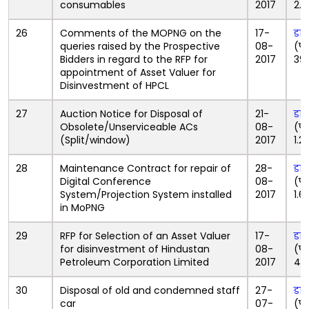
consumables
2017
2.
26
Comments of the MOPNG on the
17-
डा
queries raised by the Prospective
08-
(पी
Bidders in regard to the RFP for
2017
39
appointment of Asset Valuer for
Disinvestment of HPCL
27
Auction Notice for Disposal of
21-
डा
Obsolete/Unserviceable ACs
08-
(पी
(Split/window)
2017
1.2
28
Maintenance Contract for repair of
28-
डा
Digital Conference
08-
(पी
System/Projection System installed
2017
1.
in MoPNG
29
RFP for Selection of an Asset Valuer
17-
डा
for disinvestment of Hindustan
08-
(पी
Petroleum Corporation Limited
2017
49
30
Disposal of old and condemned staff
27-
डा
car
07-
(पी