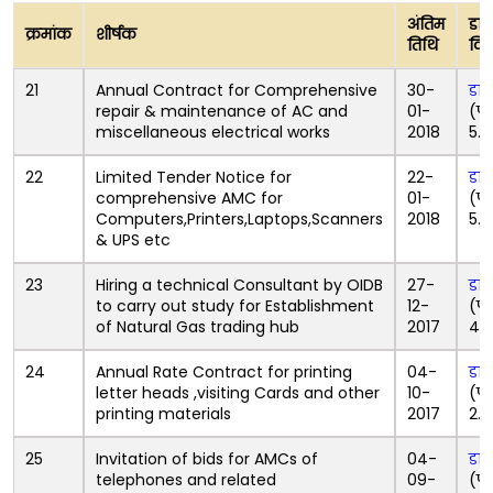
अंतिम
डा
क्रमांक
शीर्षक
तिथि
वि
21
Annual Contract for Comprehensive
30-
डा
repair & maintenance of AC and
01-
(पी
miscellaneous electrical works
2018
5.
22
Limited Tender Notice for
22-
डा
comprehensive AMC for
01-
(पी
Computers,Printers,Laptops,Scanners
2018
5.
& UPS etc
23
Hiring a technical Consultant by OIDB
27-
डा
to carry out study for Establishment
12-
(पी
of Natural Gas trading hub
2017
451
24
Annual Rate Contract for printing
04-
डा
letter heads ,visiting Cards and other
10-
(पी
printing materials
2017
2.1
25
Invitation of bids for AMCs of
04-
डा
telephones and related
09-
(पी