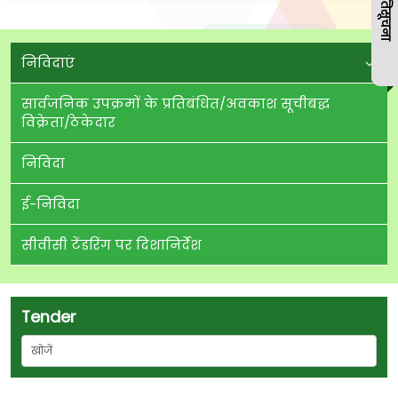
प्रतिसूचना
प्रतिसूचना
निविदाएं
सार्वजनिक उपक्रमों के प्रतिबंधित/अवकाश सूचीबद्ध
विक्रेता/ठेकेदार
निविदा
ई-निविदा
सीवीसी टेंडरिंग पर दिशानिर्देश
Tender